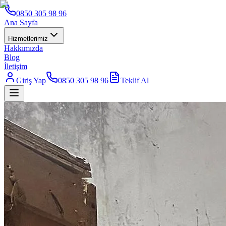
0850 305 98 96
Ana Sayfa
Hizmetlerimiz
Hakkımızda
Blog
İletişim
Giriş Yap
0850 305 98 96
Teklif Al