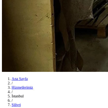
Ana Sayfa
/
Hizmetlerimiz
/
İstanbul
/
Silivri