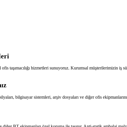
leri
ofis taşımacılığı hizmetleri sunuyoruz. Kurumsal müşterilerimizin iş sü
mız
aları, bilgisayar sistemleri, arşiv dosyaları ve diğer ofis ekipmanlarını 
ve diğer BT ekipmanları özel koruma ile taşınır. Anti-statik ambalaj mal