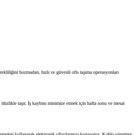
rekliliğini bozmadan, hızlı ve güvenli ofis taşıma operasyonları
titizlikle taşır. İş kaybını minimize etmek için hafta sonu ve mesai
zemeleri kullanarak elektronik cihazlarınızı koruyoruz. Kablo yönetimi