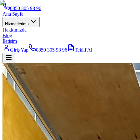
0850 305 98 96
Ana Sayfa
Hizmetlerimiz
Hakkımızda
Blog
İletişim
Giriş Yap
0850 305 98 96
Teklif Al