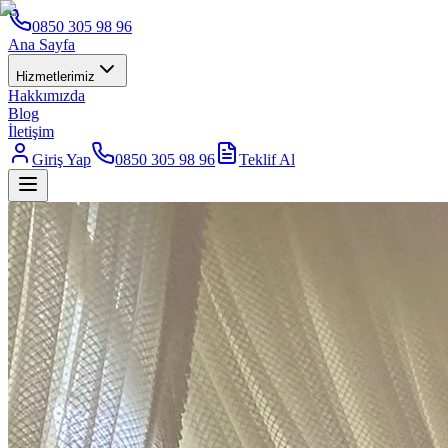
0850 305 98 96
Ana Sayfa
Hizmetlerimiz
Hakkımızda
Blog
İletişim
Giriş Yap
0850 305 98 96
Teklif Al