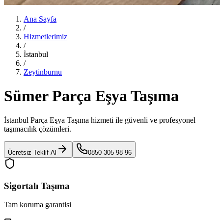
Ana Sayfa
/
Hizmetlerimiz
/
İstanbul
/
Zeytinburnu
Sümer Parça Eşya Taşıma
İstanbul Parça Eşya Taşıma
hizmeti ile güvenli ve profesyonel
taşımacılık çözümleri.
Ücretsiz Teklif Al
0850 305 98 96
Sigortalı Taşıma
Tam koruma garantisi