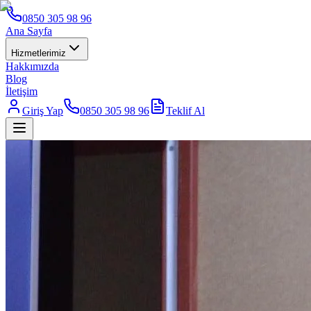
0850 305 98 96
Ana Sayfa
Hizmetlerimiz
Hakkımızda
Blog
İletişim
Giriş Yap
0850 305 98 96
Teklif Al