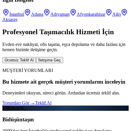
İstanbul
Adana
Adıyaman
Afyonkarahisar
Ağrı
Aksaray
Profesyonel Taşımacılık Hizmeti İçin
Evden eve nakliyat, ofis taşıma, eşya depolama ve daha fazlası için
hemen bizimle iletişime geçin.
Ücretsiz Teklif Al
İletişime Geç
MÜŞTERİ YORUMLARI
Bu hizmete ait gerçek müşteri yorumlarını inceleyin
Deneyimleri okuyun, süreci görün. Ardından ücretsiz teklif alın.
Yorumları Gör
→
Teklif Al
Yükleniyor...
Bidüşüntaşın
2009'dan beri İstanbul'da profesyonel nakliyat ve depolama