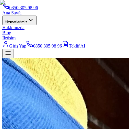
0850 305 98 96
Ana Sayfa
Hizmetlerimiz
Hakkımızda
Blog
İletişim
Giriş Yap
0850 305 98 96
Teklif Al