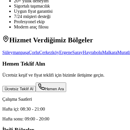
20+ yıllık deneyim
Sigortalı taşımacılık
Uygun fiyat garantisi
7/24 müşteri desteği
Profesyonel ekip
Modern araç filosu
Hizmet Verdiğimiz Bölgeler
Süleymanpaşa
Çorlu
Çerkezköy
Ergene
Saray
Hayrabolu
Malkara
Muratl
Hemen Teklif Alın
Ücretsiz keşif ve fiyat teklifi için bizimle iletişime geçin.
Ücretsiz Teklif Al
Hemen Ara
Çalışma Saatleri
Hafta içi: 08:30 - 21:00
Hafta sonu: 09:00 - 20:00
İlgili Bölgeler