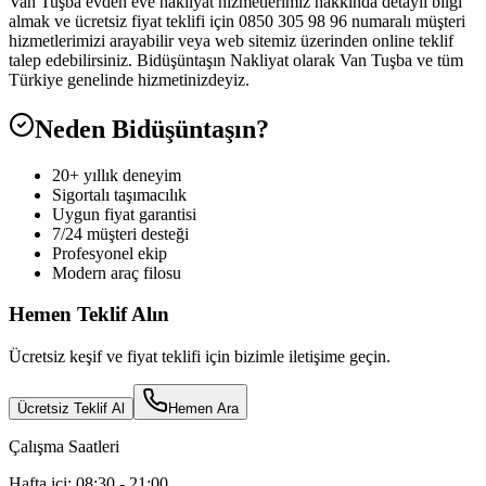
Van Tuşba evden eve nakliyat hizmetlerimiz hakkında detaylı bilgi
almak ve ücretsiz fiyat teklifi için 0850 305 98 96 numaralı müşteri
hizmetlerimizi arayabilir veya web sitemiz üzerinden online teklif
talep edebilirsiniz. Bidüşüntaşın Nakliyat olarak Van Tuşba ve tüm
Türkiye genelinde hizmetinizdeyiz.
Neden Bidüşüntaşın?
20+ yıllık deneyim
Sigortalı taşımacılık
Uygun fiyat garantisi
7/24 müşteri desteği
Profesyonel ekip
Modern araç filosu
Hemen Teklif Alın
Ücretsiz keşif ve fiyat teklifi için bizimle iletişime geçin.
Ücretsiz Teklif Al
Hemen Ara
Çalışma Saatleri
Hafta içi: 08:30 - 21:00