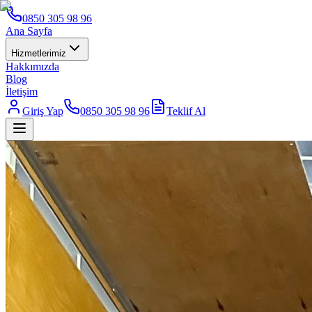
0850 305 98 96
Ana Sayfa
Hizmetlerimiz
Hakkımızda
Blog
İletişim
Giriş Yap
0850 305 98 96
Teklif Al