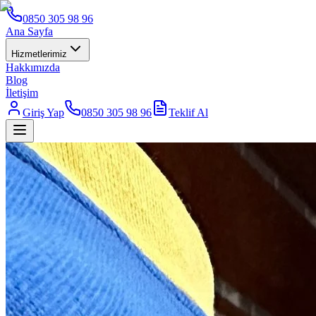
0850 305 98 96
Ana Sayfa
Hizmetlerimiz
Hakkımızda
Blog
İletişim
Giriş Yap
0850 305 98 96
Teklif Al