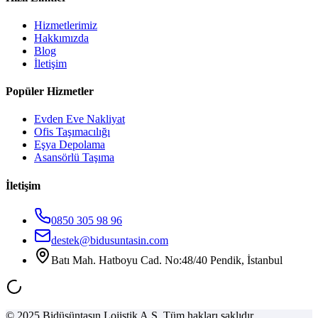
Hizmetlerimiz
Hakkımızda
Blog
İletişim
Popüler Hizmetler
Evden Eve Nakliyat
Ofis Taşımacılığı
Eşya Depolama
Asansörlü Taşıma
İletişim
0850 305 98 96
destek@bidusuntasin.com
Batı Mah. Hatboyu Cad. No:48/40 Pendik, İstanbul
© 2025 Bidüşüntaşın Lojistik A.Ş. Tüm hakları saklıdır.