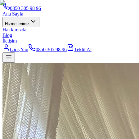
0850 305 98 96
Ana Sayfa
Hizmetlerimiz
Hakkımızda
Blog
İletişim
Giriş Yap
0850 305 98 96
Teklif Al