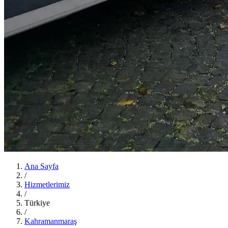
Ana Sayfa
/
Hizmetlerimiz
/
Türkiye
/
Kahramanmaraş