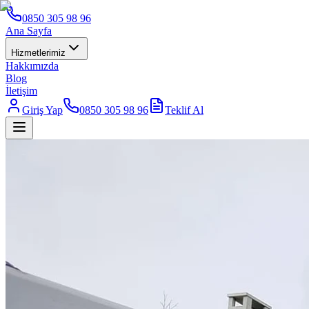
0850 305 98 96
Ana Sayfa
Hizmetlerimiz
Hakkımızda
Blog
İletişim
Giriş Yap
0850 305 98 96
Teklif Al