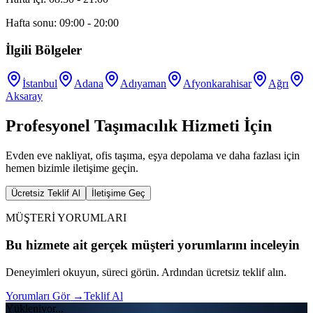
Hafta sonu: 09:00 - 20:00
İlgili Bölgeler
İstanbul
Adana
Adıyaman
Afyonkarahisar
Ağrı
Aksaray
Profesyonel Taşımacılık Hizmeti İçin
Evden eve nakliyat, ofis taşıma, eşya depolama ve daha fazlası için
hemen bizimle iletişime geçin.
Ücretsiz Teklif Al
İletişime Geç
MÜŞTERİ YORUMLARI
Bu hizmete ait gerçek müşteri yorumlarını inceleyin
Deneyimleri okuyun, süreci görün. Ardından ücretsiz teklif alın.
Yorumları Gör
→
Teklif Al
Yükleniyor...