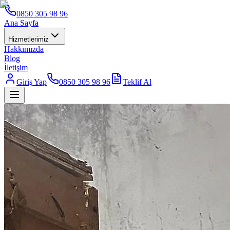
0850 305 98 96
Ana Sayfa
Hizmetlerimiz
Hakkımızda
Blog
İletişim
Giriş Yap
0850 305 98 96
Teklif Al