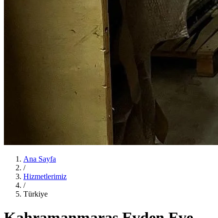
Ana Sayfa
/
Hizmetlerimiz
/
Türkiye
Kahramanmaraş Evden Eve