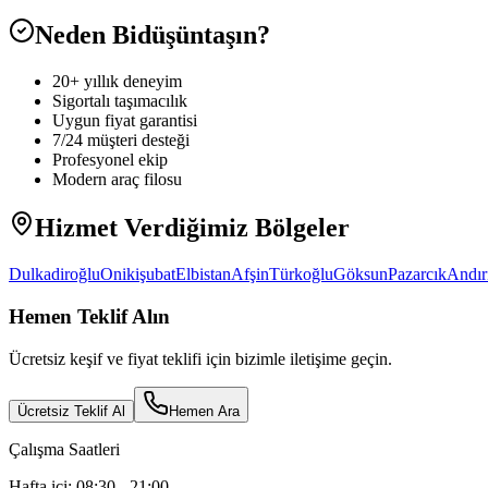
Neden Bidüşüntaşın?
20+ yıllık deneyim
Sigortalı taşımacılık
Uygun fiyat garantisi
7/24 müşteri desteği
Profesyonel ekip
Modern araç filosu
Hizmet Verdiğimiz Bölgeler
Dulkadiroğlu
Onikişubat
Elbistan
Afşin
Türkoğlu
Göksun
Pazarcık
Andır
Hemen Teklif Alın
Ücretsiz keşif ve fiyat teklifi için bizimle iletişime geçin.
Ücretsiz Teklif Al
Hemen Ara
Çalışma Saatleri
Hafta içi: 08:30 - 21:00