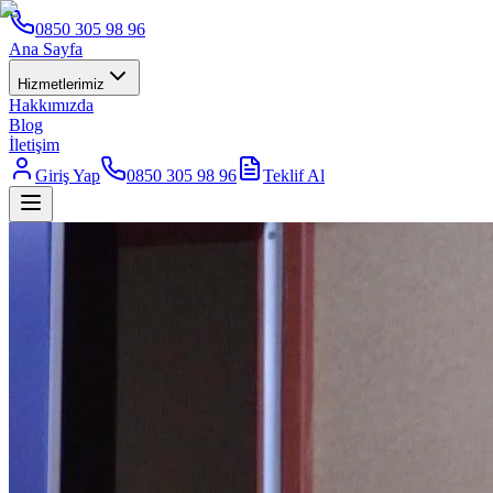
0850 305 98 96
Ana Sayfa
Hizmetlerimiz
Hakkımızda
Blog
İletişim
Giriş Yap
0850 305 98 96
Teklif Al