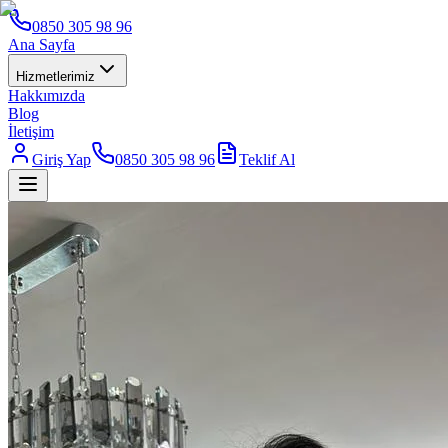
0850 305 98 96
Ana Sayfa
Hizmetlerimiz
Hakkımızda
Blog
İletişim
Giriş Yap
0850 305 98 96
Teklif Al