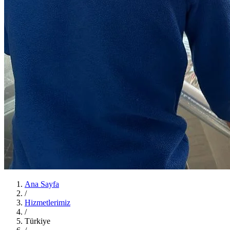
Ana Sayfa
/
Hizmetlerimiz
/
Türkiye