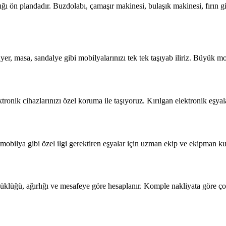
ı ön plandadır. Buzdolabı, çamaşır makinesi, bulaşık makinesi, fırın gi
yer, masa, sandalye gibi mobilyalarınızı tek tek taşıyab iliriz. Büyük mo
tronik cihazlarınızı özel koruma ile taşıyoruz. Kırılgan elektronik eşya
obilya gibi özel ilgi gerektiren eşyalar için uzman ekip ve ekipman kul
üyüklüğü, ağırlığı ve mesafeye göre hesaplanır. Komple nakliyata göre 