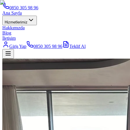
0850 305 98 96
Ana Sayfa
Hizmetlerimiz
Hakkımızda
Blog
İletişim
Giriş Yap
0850 305 98 96
Teklif Al