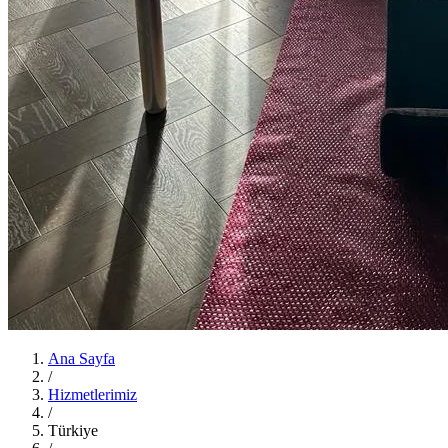
Ana Sayfa
/
Hizmetlerimiz
/
Türkiye