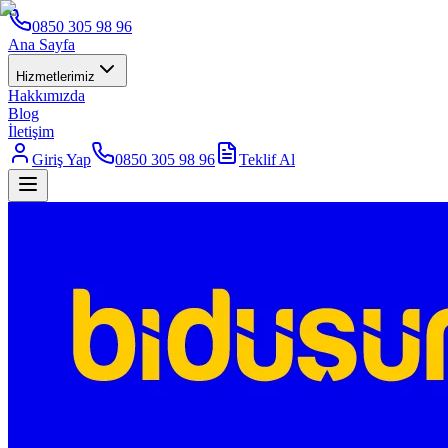
0850 305 98 96
Ana Sayfa
Hizmetlerimiz
Hakkımızda
Blog
İletişim
Giriş Yap
0850 305 98 96
Teklif Al