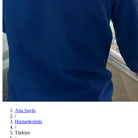
Ana Sayfa
/
Hizmetlerimiz
/
Türkiye