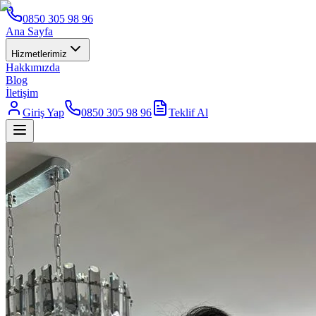
0850 305 98 96
Ana Sayfa
Hizmetlerimiz
Hakkımızda
Blog
İletişim
Giriş Yap
0850 305 98 96
Teklif Al