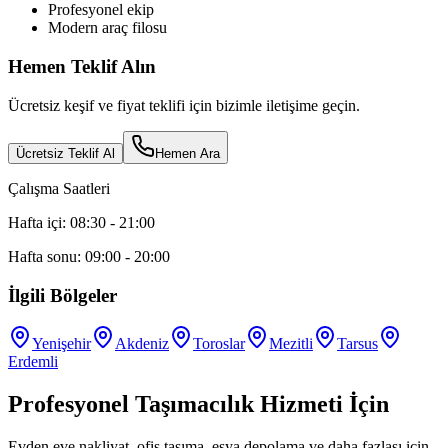
Profesyonel ekip
Modern araç filosu
Hemen Teklif Alın
Ücretsiz keşif ve fiyat teklifi için bizimle iletişime geçin.
Ücretsiz Teklif Al
Hemen Ara
Çalışma Saatleri
Hafta içi: 08:30 - 21:00
Hafta sonu: 09:00 - 20:00
İlgili Bölgeler
Yenişehir
Akdeniz
Toroslar
Mezitli
Tarsus
Erdemli
Profesyonel Taşımacılık Hizmeti İçin
Evden eve nakliyat, ofis taşıma, eşya depolama ve daha fazlası için