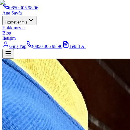
0850 305 98 96
Ana Sayfa
Hizmetlerimiz
Hakkımızda
Blog
İletişim
Giriş Yap
0850 305 98 96
Teklif Al