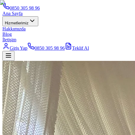
0850 305 98 96
Ana Sayfa
Hizmetlerimiz
Hakkımızda
Blog
İletişim
Giriş Yap
0850 305 98 96
Teklif Al