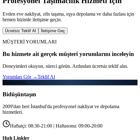
Profesyonel Taşımacılık Hizmeti İçin
Evden eve nakliyat, ofis taşıma, eşya depolama ve daha fazlası için
hemen bizimle iletişime geçin.
Ücretsiz Teklif Al
İletişime Geç
MÜŞTERİ YORUMLARI
Bu hizmete ait gerçek müşteri yorumlarını inceleyin
Deneyimleri okuyun, süreci görün. Ardından ücretsiz teklif alın.
Yorumları Gör
→
Teklif Al
Yükleniyor...
Bidüşüntaşın
2009'dan beri İstanbul'da profesyonel nakliyat ve depolama
hizmetleri.
Haftaiçi: 08:30-21:00 | Haftasonu: 09:00-20:00
Hızlı Linkler