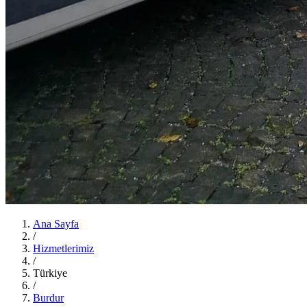
Ana Sayfa
/
Hizmetlerimiz
/
Türkiye
/
Burdur