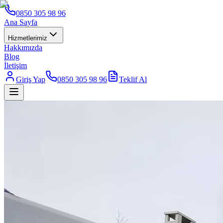
0850 305 98 96
Ana Sayfa
Hizmetlerimiz
Hakkımızda
Blog
İletişim
Giriş Yap
0850 305 98 96
Teklif Al