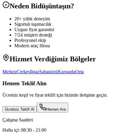
Neden Bidüşüntaşın?
20+ yıllık deneyim
Sigortalı taşımacılık
Uygun fiyat garantisi
7/24 müşteri desteği
Profesyonel ekip
Modern araç filosu
Hizmet Verdiğimiz Bölgeler
Merkez
Çerkeş
Ilgaz
Şabanözü
Kurşunlu
Orta
Hemen Teklif Alın
Ücretsiz keşif ve fiyat teklifi için bizimle iletişime geçin.
Ücretsiz Teklif Al
Hemen Ara
Çalışma Saatleri
Hafta içi: 08:30 - 21:00