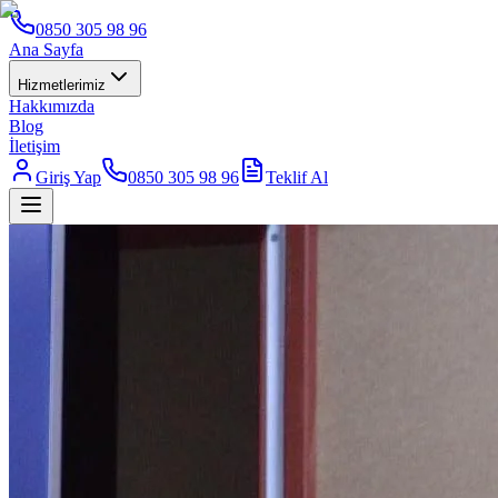
0850 305 98 96
Ana Sayfa
Hizmetlerimiz
Hakkımızda
Blog
İletişim
Giriş Yap
0850 305 98 96
Teklif Al