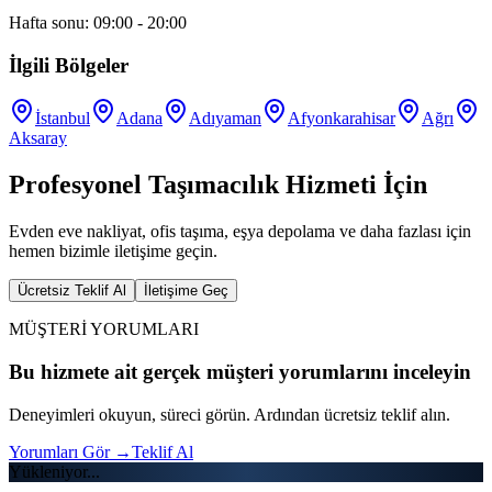
Hafta sonu: 09:00 - 20:00
İlgili Bölgeler
İstanbul
Adana
Adıyaman
Afyonkarahisar
Ağrı
Aksaray
Profesyonel Taşımacılık Hizmeti İçin
Evden eve nakliyat, ofis taşıma, eşya depolama ve daha fazlası için
hemen bizimle iletişime geçin.
Ücretsiz Teklif Al
İletişime Geç
MÜŞTERİ YORUMLARI
Bu hizmete ait gerçek müşteri yorumlarını inceleyin
Deneyimleri okuyun, süreci görün. Ardından ücretsiz teklif alın.
Yorumları Gör
→
Teklif Al
Yükleniyor...