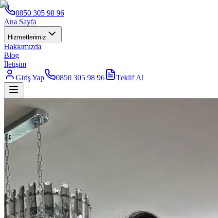
0850 305 98 96
Ana Sayfa
Hizmetlerimiz
Hakkımızda
Blog
İletişim
Giriş Yap
0850 305 98 96
Teklif Al