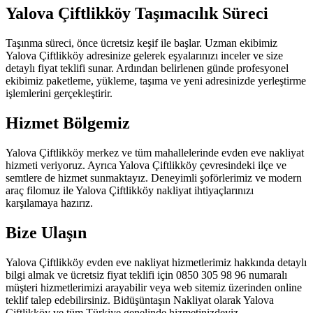
Yalova Çiftlikköy Taşımacılık Süreci
Taşınma süreci, önce ücretsiz keşif ile başlar. Uzman ekibimiz
Yalova Çiftlikköy adresinize gelerek eşyalarınızı inceler ve size
detaylı fiyat teklifi sunar. Ardından belirlenen günde profesyonel
ekibimiz paketleme, yükleme, taşıma ve yeni adresinizde yerleştirme
işlemlerini gerçekleştirir.
Hizmet Bölgemiz
Yalova Çiftlikköy merkez ve tüm mahallelerinde evden eve nakliyat
hizmeti veriyoruz. Ayrıca Yalova Çiftlikköy çevresindeki ilçe ve
semtlere de hizmet sunmaktayız. Deneyimli şoförlerimiz ve modern
araç filomuz ile Yalova Çiftlikköy nakliyat ihtiyaçlarınızı
karşılamaya hazırız.
Bize Ulaşın
Yalova Çiftlikköy evden eve nakliyat hizmetlerimiz hakkında detaylı
bilgi almak ve ücretsiz fiyat teklifi için 0850 305 98 96 numaralı
müşteri hizmetlerimizi arayabilir veya web sitemiz üzerinden online
teklif talep edebilirsiniz. Bidüşüntaşın Nakliyat olarak Yalova
Çiftlikköy ve tüm Türkiye genelinde hizmetinizdeyiz.