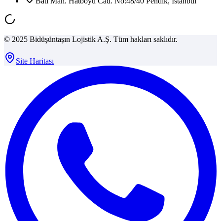
Batı Mah. Hatboyu Cad. No:48/40 Pendik, İstanbul
© 2025 Bidüşüntaşın Lojistik A.Ş. Tüm hakları saklıdır.
Site Haritası