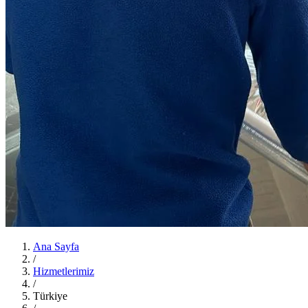
Ana Sayfa
/
Hizmetlerimiz
/
Türkiye