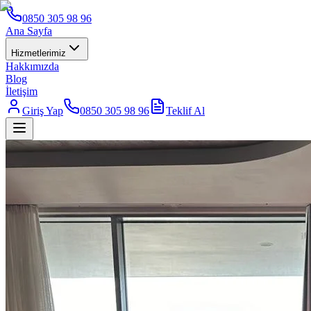
0850 305 98 96
Ana Sayfa
Hizmetlerimiz
Hakkımızda
Blog
İletişim
Giriş Yap
0850 305 98 96
Teklif Al