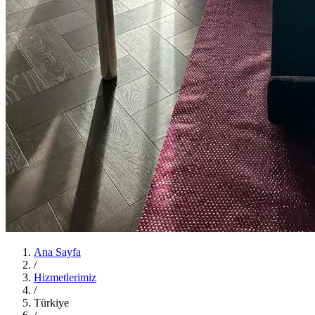
Ana Sayfa
/
Hizmetlerimiz
/
Türkiye