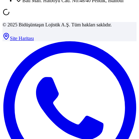
Batı Mah. Hatboyu Cad. No:48/40 Pendik, İstanbul
© 2025 Bidüşüntaşın Lojistik A.Ş. Tüm hakları saklıdır.
Site Haritası