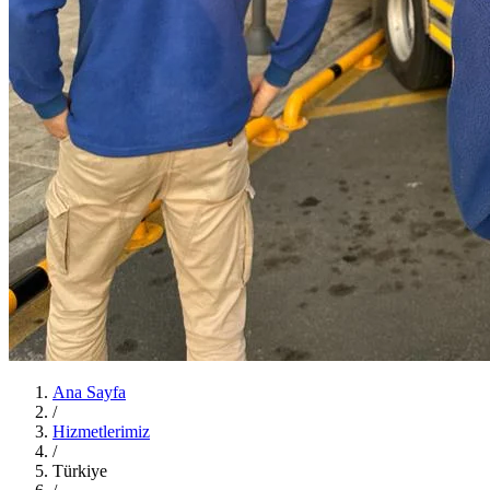
Ana Sayfa
/
Hizmetlerimiz
/
Türkiye