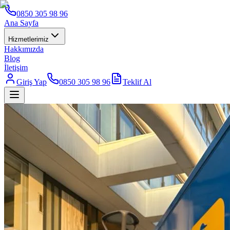
0850 305 98 96
Ana Sayfa
Hizmetlerimiz
Hakkımızda
Blog
İletişim
Giriş Yap
0850 305 98 96
Teklif Al