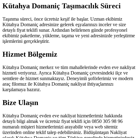
Kütahya Domaniç Taşımacılık Süreci
Taşınma süreci, önce ücretsiz keşif ile başlar. Uzman ekibimiz
Kütahya Domaniç adresinize gelerek eşyalarınızı inceler ve size
detaylı fiyat teklifi sunar. Ardından belirlenen günde profesyonel
ekibimiz paketleme, yükleme, taşıma ve yeni adresinizde yerleştirme
işlemlerini gerçekleştirir.
Hizmet Bölgemiz
Kütahya Domaniç merkez ve tüm mahallelerinde evden eve nakliyat
hizmeti veriyoruz. Ayrıca Kütahya Domaniç çevresindeki ilçe ve
semtlere de hizmet sunmaktayız. Deneyimli şoförlerimiz ve modern
araç filomuz ile Kütahya Domaniç nakliyat ihtiyaçlarınızı
karşılamaya hazırız.
Bize Ulaşın
Kütahya Domaniç evden eve nakliyat hizmetlerimiz hakkında
detaylı bilgi almak ve ücretsiz fiyat teklifi için 0850 305 98 96
numaralı müşteri hizmetlerimizi arayabilir veya web sitemiz
üzerinden online teklif talep edebilirsiniz. Bidüşüntaşın Nakliyat
olarak Kütahya Domaniç ve tüm Türkiye genelinde hizmetinizdeyiz.