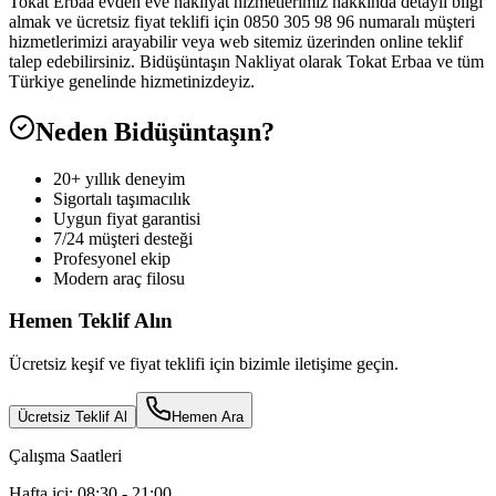
Tokat Erbaa evden eve nakliyat hizmetlerimiz hakkında detaylı bilgi
almak ve ücretsiz fiyat teklifi için 0850 305 98 96 numaralı müşteri
hizmetlerimizi arayabilir veya web sitemiz üzerinden online teklif
talep edebilirsiniz. Bidüşüntaşın Nakliyat olarak Tokat Erbaa ve tüm
Türkiye genelinde hizmetinizdeyiz.
Neden Bidüşüntaşın?
20+ yıllık deneyim
Sigortalı taşımacılık
Uygun fiyat garantisi
7/24 müşteri desteği
Profesyonel ekip
Modern araç filosu
Hemen Teklif Alın
Ücretsiz keşif ve fiyat teklifi için bizimle iletişime geçin.
Ücretsiz Teklif Al
Hemen Ara
Çalışma Saatleri
Hafta içi: 08:30 - 21:00