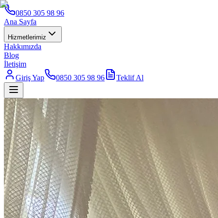
0850 305 98 96
Ana Sayfa
Hizmetlerimiz
Hakkımızda
Blog
İletişim
Giriş Yap
0850 305 98 96
Teklif Al