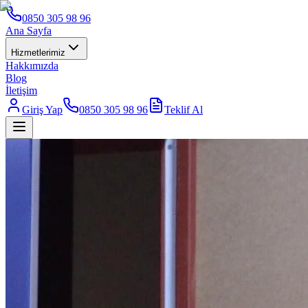
0850 305 98 96
Ana Sayfa
Hizmetlerimiz
Hakkımızda
Blog
İletişim
Giriş Yap
0850 305 98 96
Teklif Al