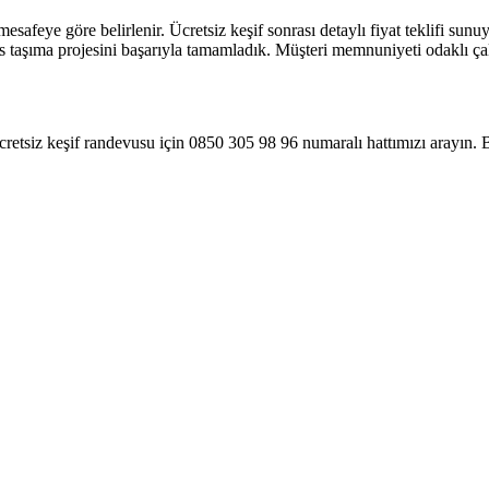
esafeye göre belirlenir. Ücretsiz keşif sonrası detaylı fiyat teklifi sun
taşıma projesini başarıyla tamamladık. Müşteri memnuniyeti odaklı çalı
ücretsiz keşif randevusu için 0850 305 98 96 numaralı hattımızı arayın