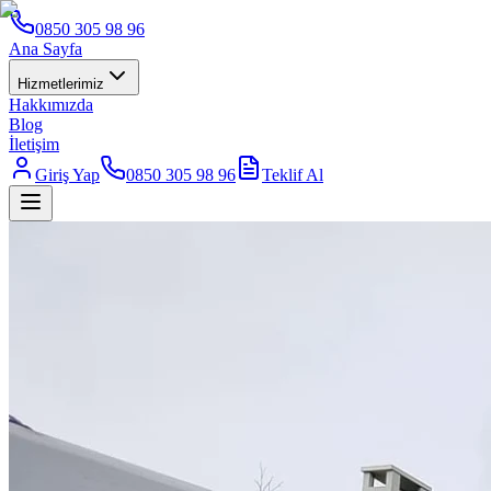
0850 305 98 96
Ana Sayfa
Hizmetlerimiz
Hakkımızda
Blog
İletişim
Giriş Yap
0850 305 98 96
Teklif Al