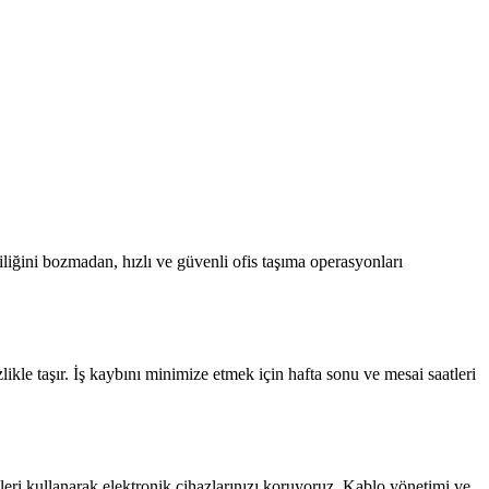
liğini bozmadan, hızlı ve güvenli ofis taşıma operasyonları
likle taşır. İş kaybını minimize etmek için hafta sonu ve mesai saatleri
leri kullanarak elektronik cihazlarınızı koruyoruz. Kablo yönetimi ve