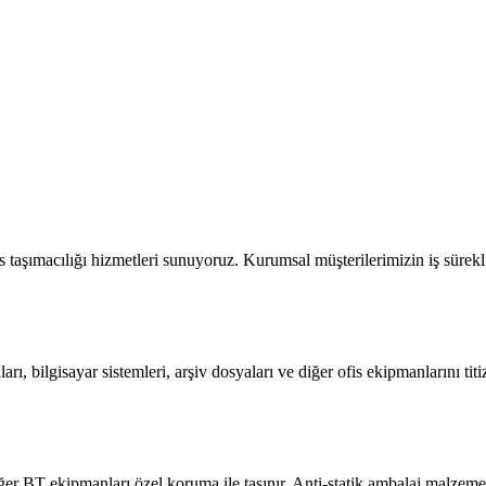
taşımacılığı hizmetleri sunuyoruz. Kurumsal müşterilerimizin iş sürekli
 bilgisayar sistemleri, arşiv dosyaları ve diğer ofis ekipmanlarını titiz
ğer BT ekipmanları özel koruma ile taşınır. Anti-statik ambalaj malzeme