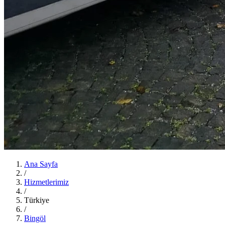
Ana Sayfa
/
Hizmetlerimiz
/
Türkiye
/
Bingöl