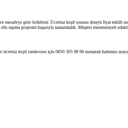
ve mesafeye göre belirlenir. Ücretsiz keşif sonrası detaylı fiyat teklifi
fis taşıma projesini başarıyla tamamladık. Müşteri memnuniyeti odaklı ç
ve ücretsiz keşif randevusu için 0850 305 98 96 numaralı hattımızı ara