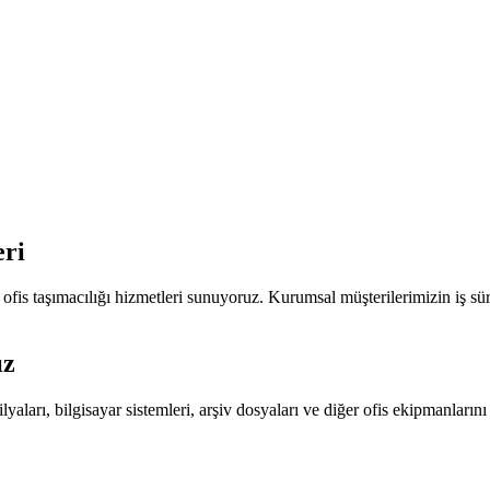
eri
fis taşımacılığı hizmetleri sunuyoruz. Kurumsal müşterilerimizin iş süre
ız
ları, bilgisayar sistemleri, arşiv dosyaları ve diğer ofis ekipmanlarını t