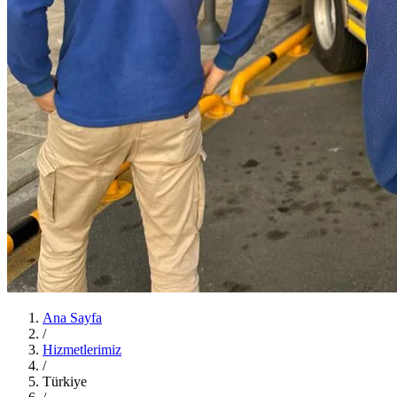
Ana Sayfa
/
Hizmetlerimiz
/
Türkiye