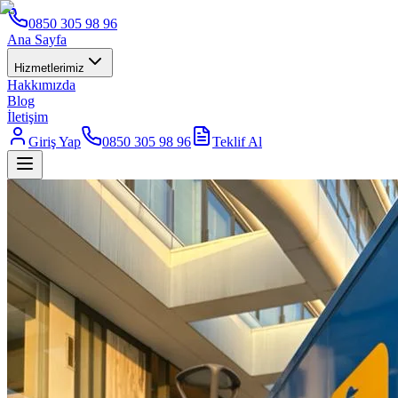
0850 305 98 96
Ana Sayfa
Hizmetlerimiz
Hakkımızda
Blog
İletişim
Giriş Yap
0850 305 98 96
Teklif Al