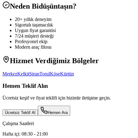
Neden Bidüşüntaşın?
20+ yıllık deneyim
Sigortalı taşımacılık
Uygun fiyat garantisi
7/24 müşteri desteği
Profesyonel ekip
Modern araç filosu
Hizmet Verdiğimiz Bölgeler
Merkez
Kelkit
Şiran
Torul
Köse
Kürtün
Hemen Teklif Alın
Ücretsiz keşif ve fiyat teklifi için bizimle iletişime geçin.
Ücretsiz Teklif Al
Hemen Ara
Çalışma Saatleri
Hafta içi: 08:30 - 21:00