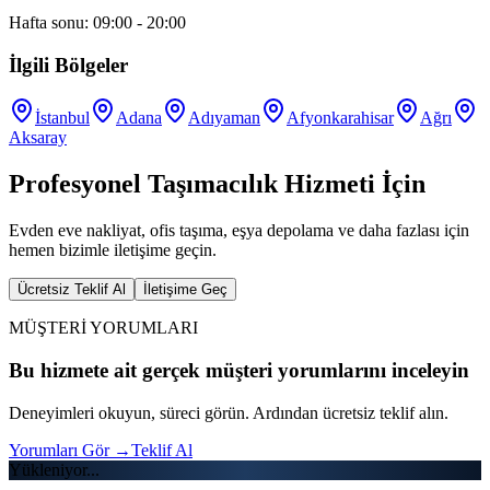
Hafta sonu: 09:00 - 20:00
İlgili Bölgeler
İstanbul
Adana
Adıyaman
Afyonkarahisar
Ağrı
Aksaray
Profesyonel Taşımacılık Hizmeti İçin
Evden eve nakliyat, ofis taşıma, eşya depolama ve daha fazlası için
hemen bizimle iletişime geçin.
Ücretsiz Teklif Al
İletişime Geç
MÜŞTERİ YORUMLARI
Bu hizmete ait gerçek müşteri yorumlarını inceleyin
Deneyimleri okuyun, süreci görün. Ardından ücretsiz teklif alın.
Yorumları Gör
→
Teklif Al
Yükleniyor...