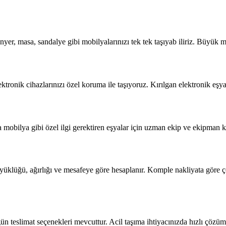
yer, masa, sandalye gibi mobilyalarınızı tek tek taşıyab iliriz. Büyük m
ktronik cihazlarınızı özel koruma ile taşıyoruz. Kırılgan elektronik eşy
obilya gibi özel ilgi gerektiren eşyalar için uzman ekip ve ekipman kul
üyüklüğü, ağırlığı ve mesafeye göre hesaplanır. Komple nakliyata göre
n teslimat seçenekleri mevcuttur. Acil taşıma ihtiyacınızda hızlı çözü