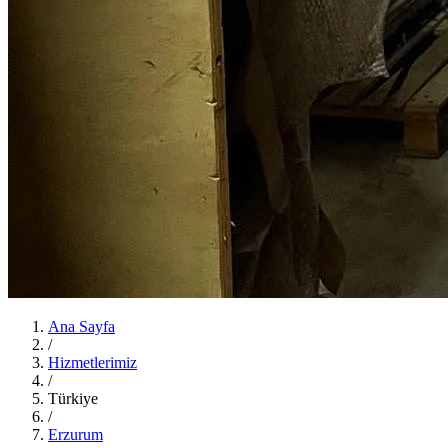
Ana Sayfa
/
Hizmetlerimiz
/
Türkiye
/
Erzurum