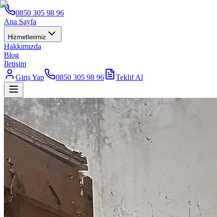
0850 305 98 96
Ana Sayfa
Hizmetlerimiz
Hakkımızda
Blog
İletişim
Giriş Yap
0850 305 98 96
Teklif Al