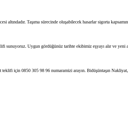
si altındadır. Taşıma sürecinde oluşabilecek hasarlar sigorta kapsamınd
eklifi sunuyoruz. Uygun gördüğünüz tarihte ekibimiz eşyayı alır ve yeni ad
t teklifi için 0850 305 98 96 numaramizi arayın. Bidüşüntaşın Nakliya