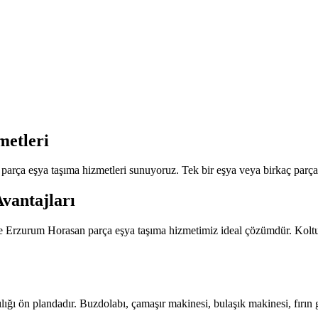
etleri
ça eşya taşıma hizmetleri sunuyoruz. Tek bir eşya veya birkaç parça ta
vantajları
zde Erzurum Horasan parça eşya taşıma hizmetimiz ideal çözümdür. Koltu
ı ön plandadır. Buzdolabı, çamaşır makinesi, bulaşık makinesi, fırın g