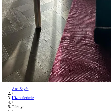
Ana Sayfa
/
Hizmetlerimiz
/
Türkiye