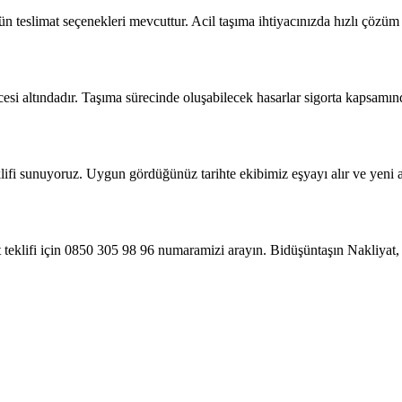
n teslimat seçenekleri mevcuttur. Acil taşıma ihtiyacınızda hızlı çözü
esi altındadır. Taşıma sürecinde oluşabilecek hasarlar sigorta kapsamınd
eklifi sunuyoruz. Uygun gördüğünüz tarihte ekibimiz eşyayı alır ve yeni ad
t teklifi için 0850 305 98 96 numaramizi arayın. Bidüşüntaşın Nakliyat