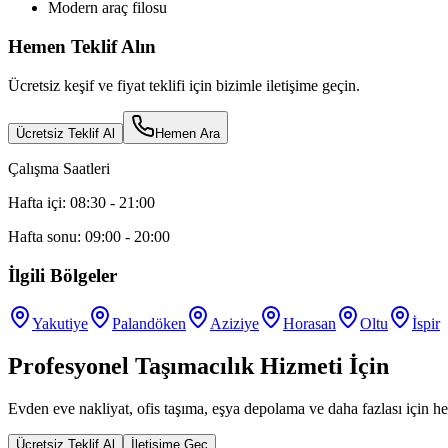
Modern araç filosu
Hemen Teklif Alın
Ücretsiz keşif ve fiyat teklifi için bizimle iletişime geçin.
Ücretsiz Teklif Al
Hemen Ara
Çalışma Saatleri
Hafta içi: 08:30 - 21:00
Hafta sonu: 09:00 - 20:00
İlgili Bölgeler
Yakutiye
Palandöken
Aziziye
Horasan
Oltu
İspir
Profesyonel Taşımacılık Hizmeti İçin
Evden eve nakliyat, ofis taşıma, eşya depolama ve daha fazlası için he
Ücretsiz Teklif Al
İletişime Geç