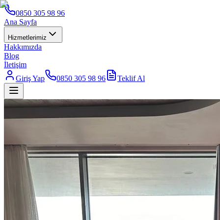
0850 305 98 96
Ana Sayfa
Hizmetlerimiz
Hakkımızda
Blog
İletişim
Giriş Yap
0850 305 98 96
Teklif Al