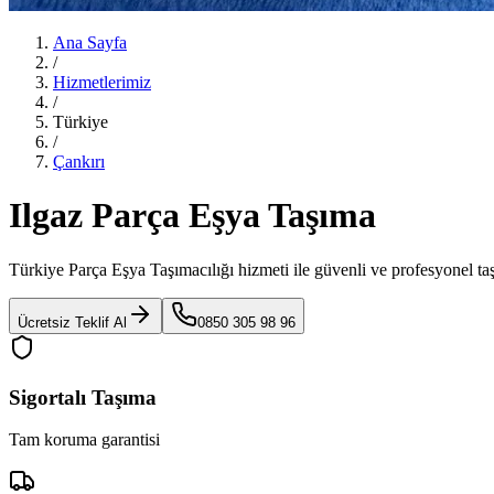
Ana Sayfa
/
Hizmetlerimiz
/
Türkiye
/
Çankırı
Ilgaz Parça Eşya Taşıma
Türkiye Parça Eşya Taşımacılığı
hizmeti ile güvenli ve profesyonel ta
Ücretsiz Teklif Al
0850 305 98 96
Sigortalı Taşıma
Tam koruma garantisi