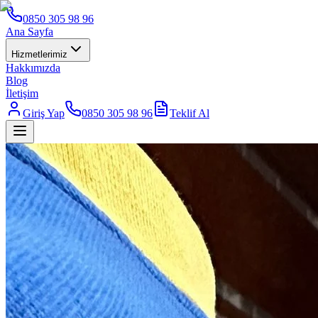
0850 305 98 96
Ana Sayfa
Hizmetlerimiz
Hakkımızda
Blog
İletişim
Giriş Yap
0850 305 98 96
Teklif Al