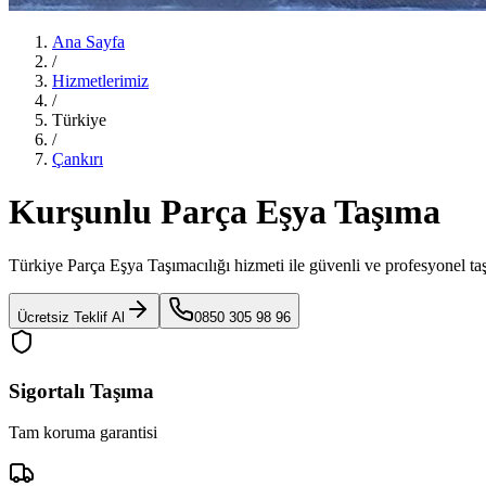
Ana Sayfa
/
Hizmetlerimiz
/
Türkiye
/
Çankırı
Kurşunlu Parça Eşya Taşıma
Türkiye Parça Eşya Taşımacılığı
hizmeti ile güvenli ve profesyonel ta
Ücretsiz Teklif Al
0850 305 98 96
Sigortalı Taşıma
Tam koruma garantisi