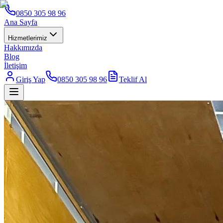
0850 305 98 96
Ana Sayfa
Hizmetlerimiz
Hakkımızda
Blog
İletişim
Giriş Yap
0850 305 98 96
Teklif Al