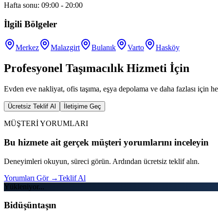
Hafta sonu: 09:00 - 20:00
İlgili Bölgeler
Merkez
Malazgirt
Bulanık
Varto
Hasköy
Profesyonel Taşımacılık Hizmeti İçin
Evden eve nakliyat, ofis taşıma, eşya depolama ve daha fazlası için he
Ücretsiz Teklif Al
İletişime Geç
MÜŞTERİ YORUMLARI
Bu hizmete ait gerçek müşteri yorumlarını inceleyin
Deneyimleri okuyun, süreci görün. Ardından ücretsiz teklif alın.
Yorumları Gör
→
Teklif Al
Yükleniyor...
Bidüşüntaşın