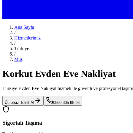
Ana Sayfa
/
Hizmetlerimiz
/
Türkiye
/
Muş
Korkut Evden Eve Nakliyat
Türkiye Evden Eve Nakliyat
hizmeti ile güvenli ve profesyonel taşıma
Ücretsiz Teklif Al
0850 305 98 96
Sigortalı Taşıma