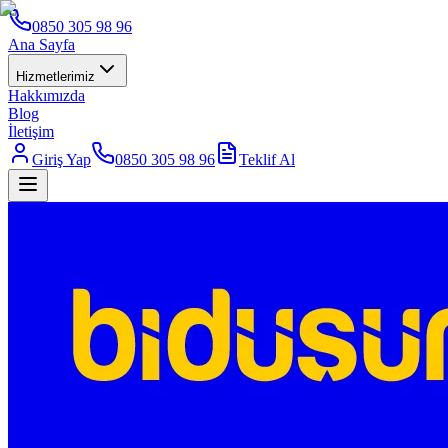
0850 305 98 96
Ana Sayfa
Hizmetlerimiz
Hakkımızda
Blog
İletişim
Giriş Yap
0850 305 98 96
Teklif Al