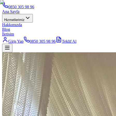
0850 305 98 96
Ana Sayfa
Hizmetlerimiz
Hakkımızda
Blog
İletişim
Giriş Yap
0850 305 98 96
Teklif Al