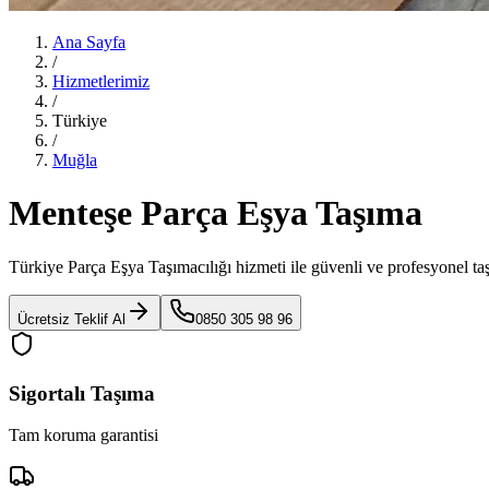
Ana Sayfa
/
Hizmetlerimiz
/
Türkiye
/
Muğla
Menteşe Parça Eşya Taşıma
Türkiye Parça Eşya Taşımacılığı
hizmeti ile güvenli ve profesyonel ta
Ücretsiz Teklif Al
0850 305 98 96
Sigortalı Taşıma
Tam koruma garantisi