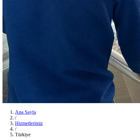
Ana Sayfa
/
Hizmetlerimiz
/
Türkiye