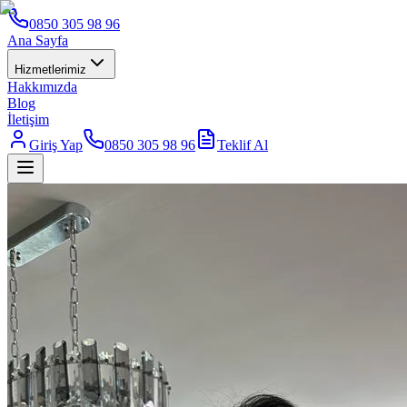
0850 305 98 96
Ana Sayfa
Hizmetlerimiz
Hakkımızda
Blog
İletişim
Giriş Yap
0850 305 98 96
Teklif Al