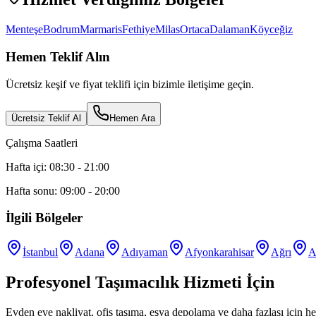
Menteşe
Bodrum
Marmaris
Fethiye
Milas
Ortaca
Dalaman
Köyceğiz
Hemen Teklif Alın
Ücretsiz keşif ve fiyat teklifi için bizimle iletişime geçin.
Ücretsiz Teklif Al
Hemen Ara
Çalışma Saatleri
Hafta içi: 08:30 - 21:00
Hafta sonu: 09:00 - 20:00
İlgili Bölgeler
İstanbul
Adana
Adıyaman
Afyonkarahisar
Ağrı
A
Profesyonel Taşımacılık Hizmeti İçin
Evden eve nakliyat, ofis taşıma, eşya depolama ve daha fazlası için he