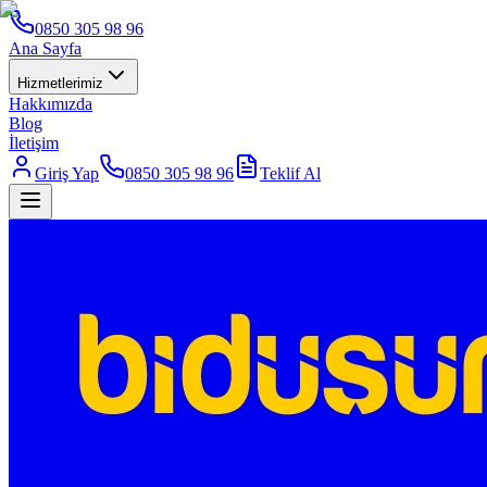
0850 305 98 96
Ana Sayfa
Hizmetlerimiz
Hakkımızda
Blog
İletişim
Giriş Yap
0850 305 98 96
Teklif Al