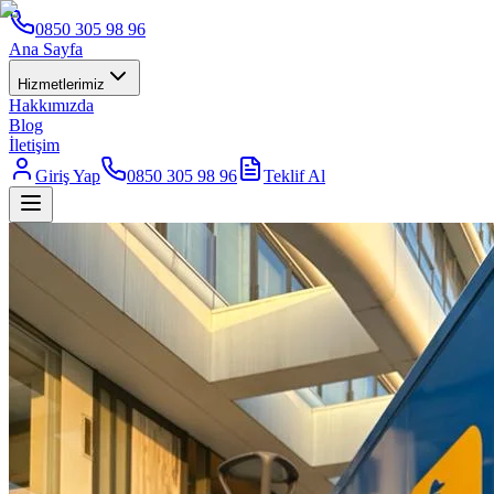
0850 305 98 96
Ana Sayfa
Hizmetlerimiz
Hakkımızda
Blog
İletişim
Giriş Yap
0850 305 98 96
Teklif Al