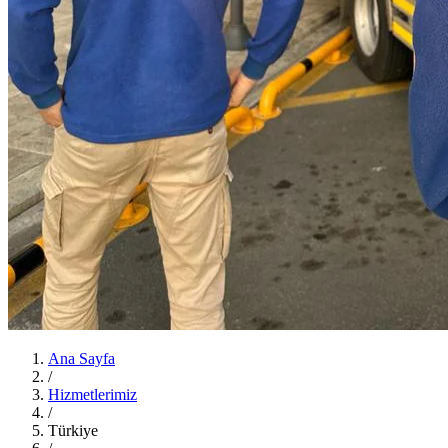
Ana Sayfa
/
Hizmetlerimiz
/
Türkiye