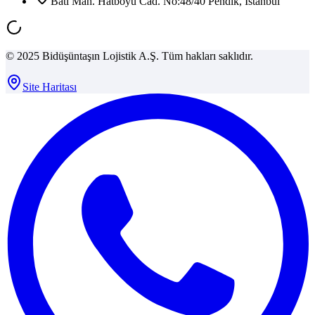
Batı Mah. Hatboyu Cad. No:48/40 Pendik, İstanbul
© 2025 Bidüşüntaşın Lojistik A.Ş. Tüm hakları saklıdır.
Site Haritası