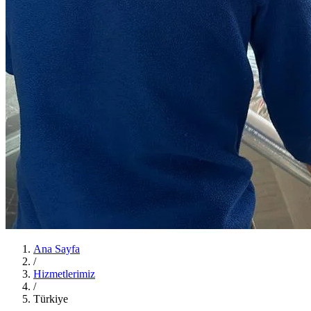
Ana Sayfa
/
Hizmetlerimiz
/
Türkiye