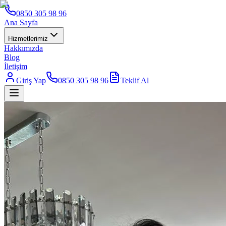
0850 305 98 96
Ana Sayfa
Hizmetlerimiz
Hakkımızda
Blog
İletişim
Giriş Yap
0850 305 98 96
Teklif Al