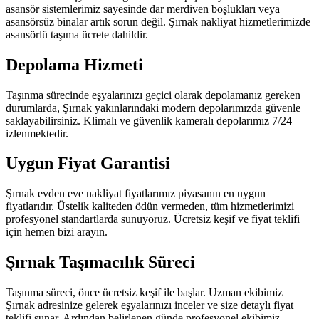
asansör sistemlerimiz sayesinde dar merdiven boşlukları veya
asansörsüz binalar artık sorun değil. Şırnak nakliyat hizmetlerimizde
asansörlü taşıma ücrete dahildir.
Depolama Hizmeti
Taşınma sürecinde eşyalarınızı geçici olarak depolamanız gereken
durumlarda, Şırnak yakınlarındaki modern depolarımızda güvenle
saklayabilirsiniz. Klimalı ve güvenlik kameralı depolarımız 7/24
izlenmektedir.
Uygun Fiyat Garantisi
Şırnak evden eve nakliyat fiyatlarımız piyasanın en uygun
fiyatlarıdır. Üstelik kaliteden ödün vermeden, tüm hizmetlerimizi
profesyonel standartlarda sunuyoruz. Ücretsiz keşif ve fiyat teklifi
için hemen bizi arayın.
Şırnak Taşımacılık Süreci
Taşınma süreci, önce ücretsiz keşif ile başlar. Uzman ekibimiz
Şırnak adresinize gelerek eşyalarınızı inceler ve size detaylı fiyat
teklifi sunar. Ardından belirlenen günde profesyonel ekibimiz