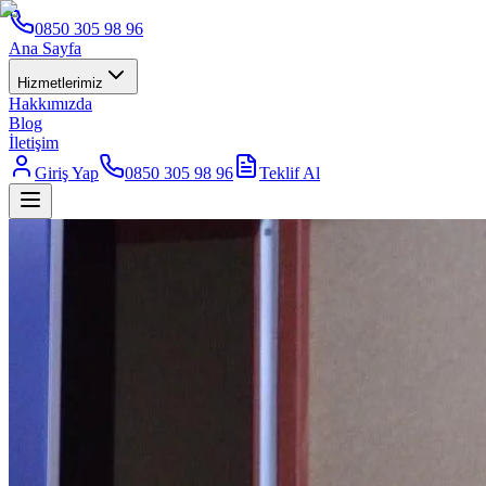
0850 305 98 96
Ana Sayfa
Hizmetlerimiz
Hakkımızda
Blog
İletişim
Giriş Yap
0850 305 98 96
Teklif Al