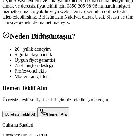
Uşak Sivaslı evden eve nakliyat hizmetlerimiz hakkında detaylı bilgi
almak ve ücretsiz fiyat teklifi için 0850 305 98 96 numaralı müşteri
hizmetlerimizi arayabilir veya web sitemiz üzerinden online teklif
talep edebilirsiniz. Bidüşüntaşın Nakliyat olarak Uşak Sivaslı ve tüm
Türkiye genelinde hizmetinizdeyiz.
Neden Bidüşüntaşın?
20+ yıllık deneyim
Sigortalı taşımacılık
Uygun fiyat garantisi
7/24 müşteri desteği
Profesyonel ekip
Modern araç filosu
Hemen Teklif Alın
Ücretsiz keşif ve fiyat teklifi için bizimle iletişime geçin.
Ücretsiz Teklif Al
Hemen Ara
Çalışma Saatleri
Hafta içi: 08:30 - 21:00