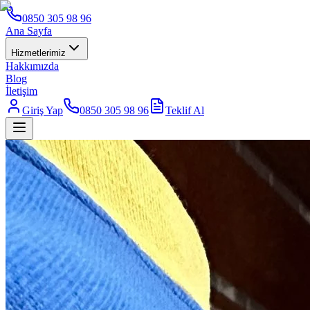
0850 305 98 96
Ana Sayfa
Hizmetlerimiz
Hakkımızda
Blog
İletişim
Giriş Yap
0850 305 98 96
Teklif Al