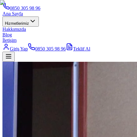
0850 305 98 96
Ana Sayfa
Hizmetlerimiz
Hakkımızda
Blog
İletişim
Giriş Yap
0850 305 98 96
Teklif Al