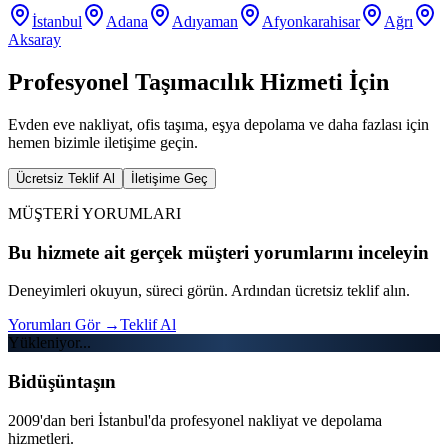
İstanbul
Adana
Adıyaman
Afyonkarahisar
Ağrı
Aksaray
Profesyonel Taşımacılık Hizmeti İçin
Evden eve nakliyat, ofis taşıma, eşya depolama ve daha fazlası için
hemen bizimle iletişime geçin.
Ücretsiz Teklif Al
İletişime Geç
MÜŞTERİ YORUMLARI
Bu hizmete ait gerçek müşteri yorumlarını inceleyin
Deneyimleri okuyun, süreci görün. Ardından ücretsiz teklif alın.
Yorumları Gör
→
Teklif Al
Yükleniyor...
Bidüşüntaşın
2009'dan beri İstanbul'da profesyonel nakliyat ve depolama
hizmetleri.