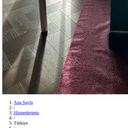
Ana Sayfa
/
Hizmetlerimiz
/
Türkiye