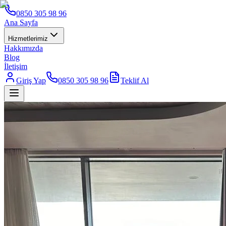
0850 305 98 96
Ana Sayfa
Hizmetlerimiz
Hakkımızda
Blog
İletişim
Giriş Yap
0850 305 98 96
Teklif Al