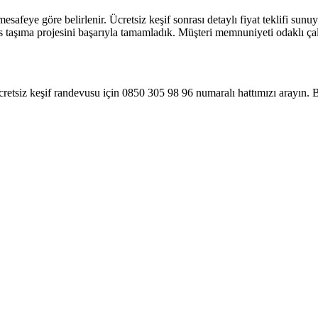
mesafeye göre belirlenir. Ücretsiz keşif sonrası detaylı fiyat teklifi su
s taşıma projesini başarıyla tamamladık. Müşteri memnuniyeti odaklı çalı
ücretsiz keşif randevusu için 0850 305 98 96 numaralı hattımızı arayın.