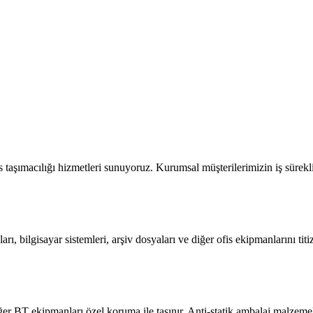
 taşımacılığı hizmetleri sunuyoruz. Kurumsal müşterilerimizin iş sürekli
ı, bilgisayar sistemleri, arşiv dosyaları ve diğer ofis ekipmanlarını titi
iğer BT ekipmanları özel koruma ile taşınır. Anti-statik ambalaj malzeme