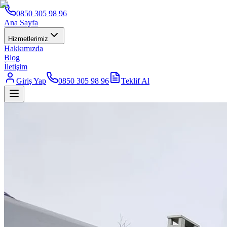
0850 305 98 96
Ana Sayfa
Hizmetlerimiz
Hakkımızda
Blog
İletişim
Giriş Yap
0850 305 98 96
Teklif Al