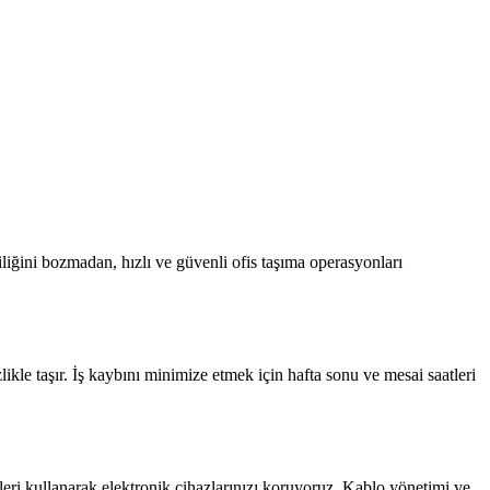
liğini bozmadan, hızlı ve güvenli ofis taşıma operasyonları
zlikle taşır. İş kaybını minimize etmek için hafta sonu ve mesai saatleri
leri kullanarak elektronik cihazlarınızı koruyoruz. Kablo yönetimi ve