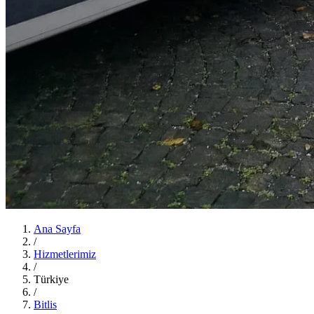
Ana Sayfa
/
Hizmetlerimiz
/
Türkiye
/
Bitlis