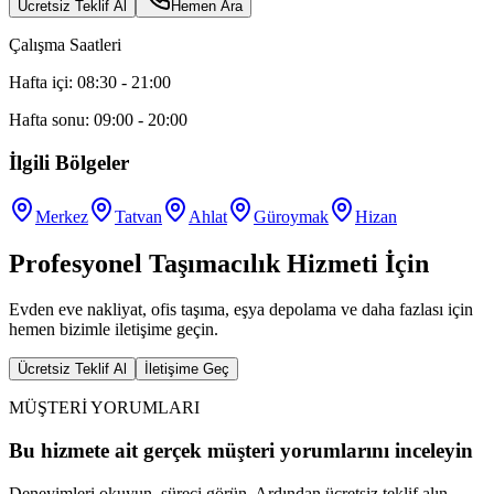
Ücretsiz Teklif Al
Hemen Ara
Çalışma Saatleri
Hafta içi: 08:30 - 21:00
Hafta sonu: 09:00 - 20:00
İlgili Bölgeler
Merkez
Tatvan
Ahlat
Güroymak
Hizan
Profesyonel Taşımacılık Hizmeti İçin
Evden eve nakliyat, ofis taşıma, eşya depolama ve daha fazlası için
hemen bizimle iletişime geçin.
Ücretsiz Teklif Al
İletişime Geç
MÜŞTERİ YORUMLARI
Bu hizmete ait gerçek müşteri yorumlarını inceleyin
Deneyimleri okuyun, süreci görün. Ardından ücretsiz teklif alın.