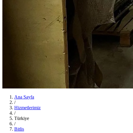
Ana Sayfa
/
Hizmetlerimiz
/
Türkiye
/
Bitlis