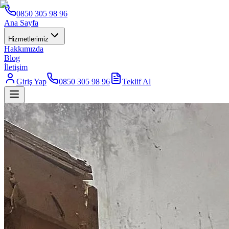
0850 305 98 96
Ana Sayfa
Hizmetlerimiz
Hakkımızda
Blog
İletişim
Giriş Yap
0850 305 98 96
Teklif Al