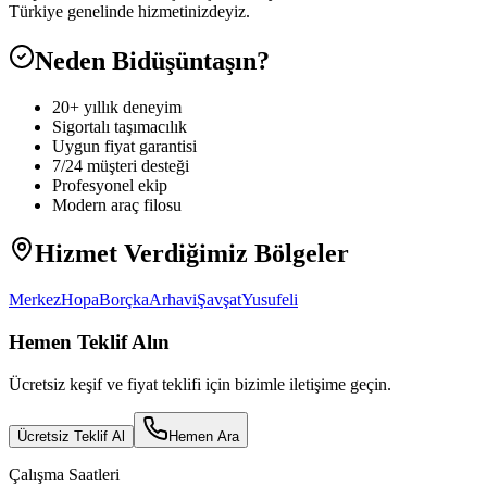
Türkiye genelinde hizmetinizdeyiz.
Neden Bidüşüntaşın?
20+ yıllık deneyim
Sigortalı taşımacılık
Uygun fiyat garantisi
7/24 müşteri desteği
Profesyonel ekip
Modern araç filosu
Hizmet Verdiğimiz Bölgeler
Merkez
Hopa
Borçka
Arhavi
Şavşat
Yusufeli
Hemen Teklif Alın
Ücretsiz keşif ve fiyat teklifi için bizimle iletişime geçin.
Ücretsiz Teklif Al
Hemen Ara
Çalışma Saatleri