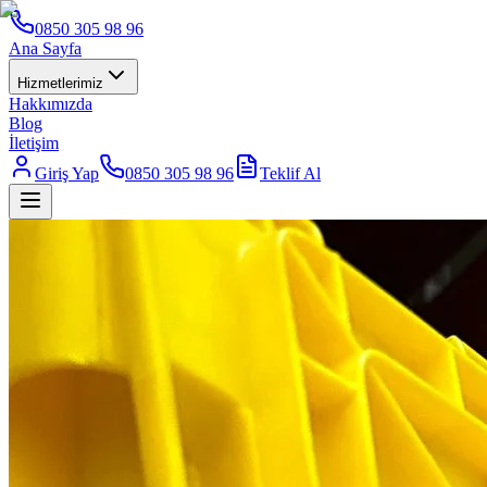
0850 305 98 96
Ana Sayfa
Hizmetlerimiz
Hakkımızda
Blog
İletişim
Giriş Yap
0850 305 98 96
Teklif Al