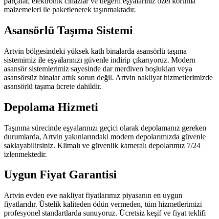
parçalar, elektronik cihazlar ve değerli eşyalarınız özel koruma
malzemeleri ile paketlenerek taşınmaktadır.
Asansörlü Taşıma Sistemi
Artvin bölgesindeki yüksek katlı binalarda asansörlü taşıma
sistemimiz ile eşyalarınızı güvenle indirip çıkarıyoruz. Modern
asansör sistemlerimiz sayesinde dar merdiven boşlukları veya
asansörsüz binalar artık sorun değil. Artvin nakliyat hizmetlerimizde
asansörlü taşıma ücrete dahildir.
Depolama Hizmeti
Taşınma sürecinde eşyalarınızı geçici olarak depolamanız gereken
durumlarda, Artvin yakınlarındaki modern depolarımızda güvenle
saklayabilirsiniz. Klimalı ve güvenlik kameralı depolarımız 7/24
izlenmektedir.
Uygun Fiyat Garantisi
Artvin evden eve nakliyat fiyatlarımız piyasanın en uygun
fiyatlarıdır. Üstelik kaliteden ödün vermeden, tüm hizmetlerimizi
profesyonel standartlarda sunuyoruz. Ücretsiz keşif ve fiyat teklifi