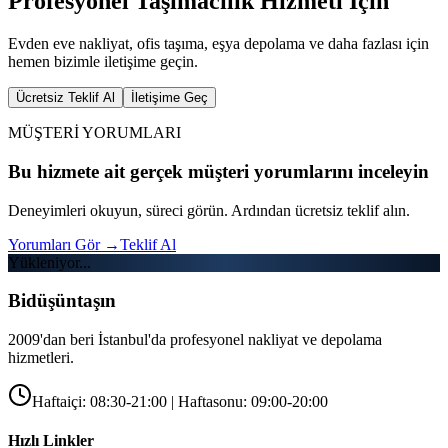
Profesyonel Taşımacılık Hizmeti İçin
Evden eve nakliyat, ofis taşıma, eşya depolama ve daha fazlası için
hemen bizimle iletişime geçin.
Ücretsiz Teklif Al
İletişime Geç
MÜŞTERİ YORUMLARI
Bu hizmete ait gerçek müşteri yorumlarını inceleyin
Deneyimleri okuyun, süreci görün. Ardından ücretsiz teklif alın.
Yorumları Gör
→
Teklif Al
Yükleniyor...
Bidüşüntaşın
2009'dan beri İstanbul'da profesyonel nakliyat ve depolama
hizmetleri.
Haftaiçi: 08:30-21:00 | Haftasonu: 09:00-20:00
Hızlı Linkler