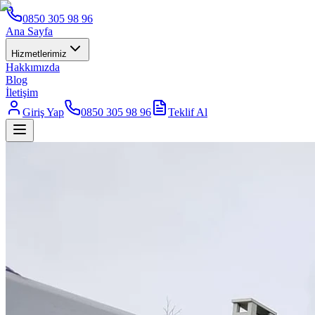
0850 305 98 96
Ana Sayfa
Hizmetlerimiz
Hakkımızda
Blog
İletişim
Giriş Yap
0850 305 98 96
Teklif Al