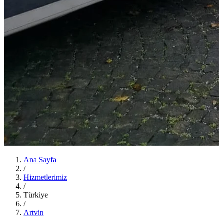
Ana Sayfa
/
Hizmetlerimiz
/
Türkiye
/
Artvin