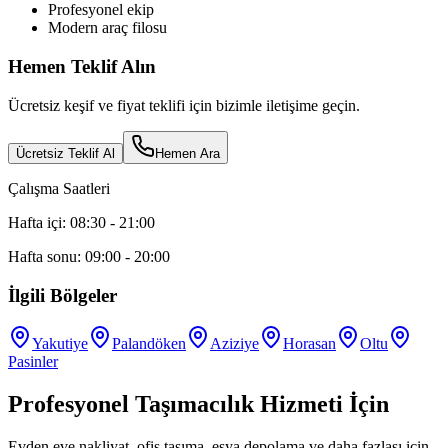
Profesyonel ekip
Modern araç filosu
Hemen Teklif Alın
Ücretsiz keşif ve fiyat teklifi için bizimle iletişime geçin.
Ücretsiz Teklif Al
Hemen Ara
Çalışma Saatleri
Hafta içi: 08:30 - 21:00
Hafta sonu: 09:00 - 20:00
İlgili Bölgeler
Yakutiye
Palandöken
Aziziye
Horasan
Oltu
Pasinler
Profesyonel Taşımacılık Hizmeti İçin
Evden eve nakliyat, ofis taşıma, eşya depolama ve daha fazlası için