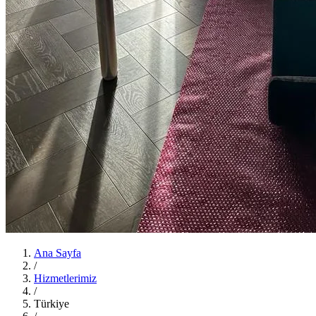
Ana Sayfa
/
Hizmetlerimiz
/
Türkiye