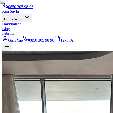
0850 305 98 96
Ana Sayfa
Hizmetlerimiz
Hakkımızda
Blog
İletişim
Giriş Yap
0850 305 98 96
Teklif Al