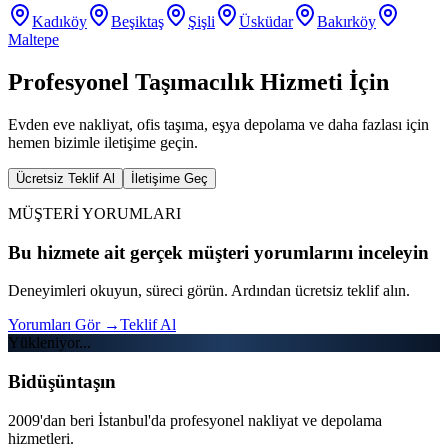
Kadıköy
Beşiktaş
Şişli
Üsküdar
Bakırköy
Maltepe
Profesyonel Taşımacılık Hizmeti İçin
Evden eve nakliyat, ofis taşıma, eşya depolama ve daha fazlası için
hemen bizimle iletişime geçin.
Ücretsiz Teklif Al
İletişime Geç
MÜŞTERİ YORUMLARI
Bu hizmete ait gerçek müşteri yorumlarını inceleyin
Deneyimleri okuyun, süreci görün. Ardından ücretsiz teklif alın.
Yorumları Gör
→
Teklif Al
Yükleniyor...
Bidüşüntaşın
2009'dan beri İstanbul'da profesyonel nakliyat ve depolama
hizmetleri.