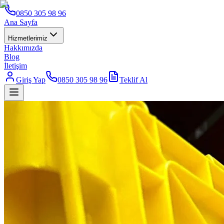
0850 305 98 96
Ana Sayfa
Hizmetlerimiz
Hakkımızda
Blog
İletişim
Giriş Yap
0850 305 98 96
Teklif Al