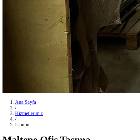
Ana Sayfa
/
Hizmetlerimiz
/
İstanbul
Maltepe Ofis Taşıma