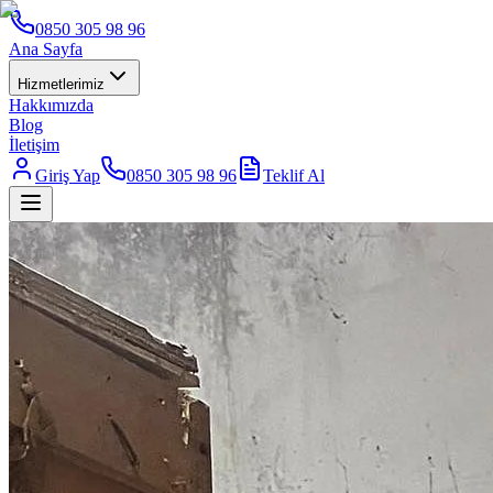
0850 305 98 96
Ana Sayfa
Hizmetlerimiz
Hakkımızda
Blog
İletişim
Giriş Yap
0850 305 98 96
Teklif Al