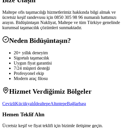
Bize Ulaşın
Maltepe ofis taşımacılığı hizmetlerimiz hakkında bilgi almak ve
ücretsiz keşif randevusu için 0850 305 98 96 numaralı hattımızı
arayın. Bidüşüntaşın Nakliyat, Maltepe ve tüm Türkiye genelinde
kurumsal taşımacılık çözümleri sunmaktadır.
Neden Bidüşüntaşın?
20+ yıllık deneyim
Sigortalı taşımacılık
Uygun fiyat garantisi
7/24 müşteri desteği
Profesyonel ekip
Modern araç filosu
Hizmet Verdiğimiz Bölgeler
Cevizli
Küçükyalı
İdealtepe
Altıntepe
Bağlarbaşı
Hemen Teklif Alın
Ücretsiz keşif ve fiyat teklifi için bizimle iletişime geçin.